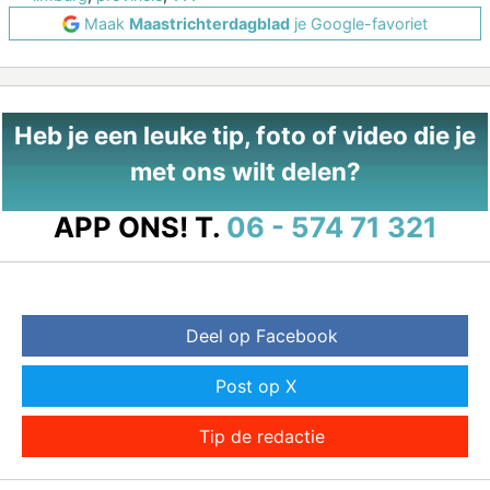
Maak
Maastrichterdagblad
je Google-favoriet
Heb je een leuke tip, foto of video die je
met ons wilt delen?
APP ONS!
T.
06 - 574 71 321
Deel op Facebook
Post op X
Tip de redactie