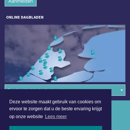
Aanmelden
ONLINE DAGBLADEN
Overige dagbladen in de regio
Deze website maakt gebruik van cookies om
Algemene voorwaarden
ervoor te zorgen dat u de beste ervaring krijgt
op onze website
Lees meer
Disclaimer
Privacy Statement