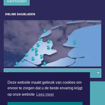
Aanmelden
ONLINE DAGBLADEN
Overige dagbladen in de regio
Deze website maakt gebruik van cookies om
Algemene voorwaarden
ervoor te zorgen dat u de beste ervaring krijgt
op onze website
Lees meer
Disclaimer
Privacy Statement