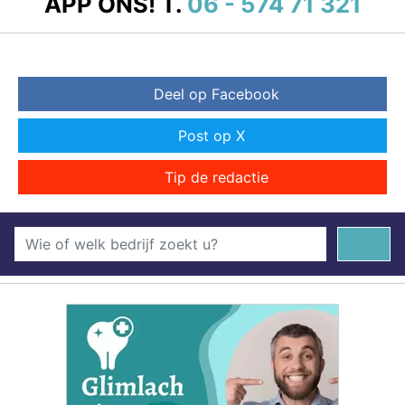
APP ONS!
T.
06 - 574 71 321
Deel op Facebook
Post op X
Tip de redactie