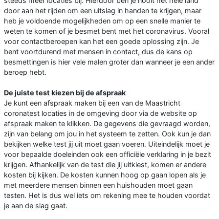
steeds meer locaties bij. Hierdoor ben je nooit het hele land
door aan het rijden om een uitslag in handen te krijgen, maar
heb je voldoende mogelijkheden om op een snelle manier te
weten te komen of je besmet bent met het coronavirus. Vooral
voor contactberoepen kan het een goede oplossing zijn. Je
bent voortdurend met mensen in contact, dus de kans op
besmettingen is hier vele malen groter dan wanneer je een ander
beroep hebt.
De juiste test kiezen bij de afspraak
Je kunt een afspraak maken bij een van de Maastricht
coronatest locaties in de omgeving door via de website op
afspraak maken te klikken. De gegevens die gevraagd worden,
zijn van belang om jou in het systeem te zetten. Ook kun je dan
bekijken welke test jij uit moet gaan voeren. Uiteindelijk moet je
voor bepaalde doeleinden ook een officiële verklaring in je bezit
krijgen. Afhankelijk van de test die jij uitkiest, komen er andere
kosten bij kijken. De kosten kunnen hoog op gaan lopen als je
met meerdere mensen binnen een huishouden moet gaan
testen. Het is dus wel iets om rekening mee te houden voordat
je aan de slag gaat.