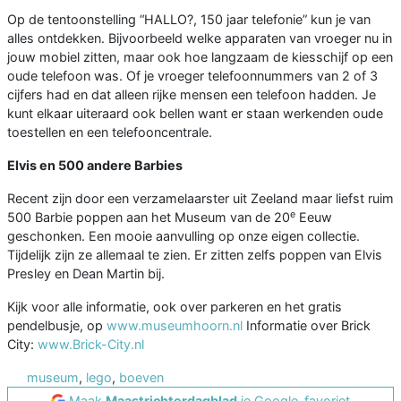
Op de tentoonstelling “HALLO?, 150 jaar telefonie” kun je van
alles ontdekken. Bijvoorbeeld welke apparaten van vroeger nu in
jouw mobiel zitten, maar ook hoe langzaam de kiesschijf op een
oude telefoon was. Of je vroeger telefoonnummers van 2 of 3
cijfers had en dat alleen rijke mensen een telefoon hadden. Je
kunt elkaar uiteraard ook bellen want er staan werkenden oude
toestellen en een telefooncentrale.
Elvis en 500 andere Barbies
Recent zijn door een verzamelaarster uit Zeeland maar liefst ruim
e
500 Barbie poppen aan het Museum van de 20
Eeuw
geschonken. Een mooie aanvulling op onze eigen collectie.
Tijdelijk zijn ze allemaal te zien. Er zitten zelfs poppen van Elvis
Presley en Dean Martin bij.
Kijk voor alle informatie, ook over parkeren en het gratis
pendelbusje, op
www.museumhoorn.nl
Informatie over Brick
City:
www.Brick-City.nl
museum
,
lego
,
boeven
Maak
Maastrichterdagblad
je Google-favoriet