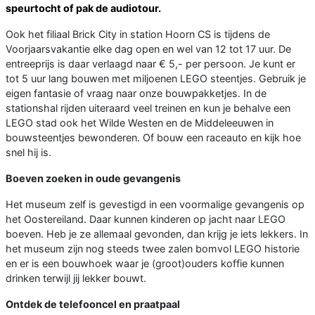
speurtocht of pak de audiotour.
Ook het filiaal Brick City in station Hoorn CS is tijdens de
Voorjaarsvakantie elke dag open en wel van 12 tot 17 uur. De
entreeprijs is daar verlaagd naar € 5,- per persoon. Je kunt er
tot 5 uur lang bouwen met miljoenen LEGO steentjes. Gebruik je
eigen fantasie of vraag naar onze bouwpakketjes. In de
stationshal rijden uiteraard veel treinen en kun je behalve een
LEGO stad ook het Wilde Westen en de Middeleeuwen in
bouwsteentjes bewonderen. Of bouw een raceauto en kijk hoe
snel hij is.
Boeven zoeken in oude gevangenis
Het museum zelf is gevestigd in een voormalige gevangenis op
het Oostereiland. Daar kunnen kinderen op jacht naar LEGO
boeven. Heb je ze allemaal gevonden, dan krijg je iets lekkers. In
het museum zijn nog steeds twee zalen bomvol LEGO historie
en er is een bouwhoek waar je (groot)ouders koffie kunnen
drinken terwijl jij lekker bouwt.
Ontdek de telefooncel en praatpaal