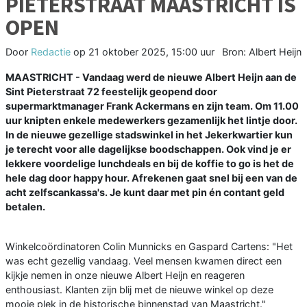
PIETERSTRAAT MAASTRICHT IS
OPEN
Door
Redactie
op
21 oktober 2025, 15:00 uur
Bron: Albert Heijn
MAASTRICHT - Vandaag werd de nieuwe Albert Heijn aan de
Sint Pieterstraat 72 feestelijk geopend door
supermarktmanager Frank Ackermans en zijn team. Om 11.00
uur knipten enkele medewerkers gezamenlijk het lintje door.
In de nieuwe gezellige stadswinkel in het Jekerkwartier kun
je terecht voor alle dagelijkse boodschappen. Ook vind je er
lekkere voordelige lunchdeals en bij de koffie to go is het de
hele dag door happy hour. Afrekenen gaat snel bij een van de
acht zelfscankassa's. Je kunt daar met pin én contant geld
betalen.
Winkelcoördinatoren Colin Munnicks en Gaspard Cartens: "Het
was echt gezellig vandaag. Veel mensen kwamen direct een
kijkje nemen in onze nieuwe Albert Heijn en reageren
enthousiast. Klanten zijn blij met de nieuwe winkel op deze
mooie plek in de historische binnenstad van Maastricht."