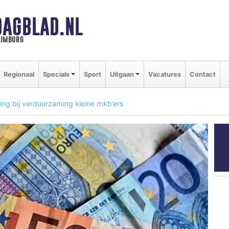
DAGBLAD.NL
limburg
Regionaal
Specials
Sport
Uitgaan
Vacatures
Contact
ing bij verduurzaming kleine mkb’ers