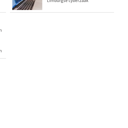
Limburgse cyberzaak
n
m