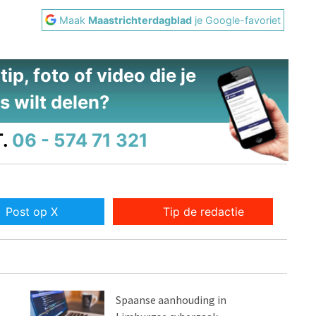
Maak
Maastrichterdagblad
je Google-favoriet
ip, foto of video die je
s wilt delen?
.
06 - 574 71 321
Post op X
Tip de redactie
Spaanse aanhouding in