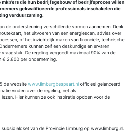
e mkb’ers die hun bedrijfsgebouw of bedrijfsproces willen
nemers gekwalificeerde professionals inschakelen die
hting verduurzaming.
kan de ondersteuning verschillende vormen aannemen. Denk
routekaart, het uitvoeren van een energiescan, advies over
cessen, of het inzichtelijk maken van financiële, technische
 Ondernemers kunnen zelf een deskundige en ervaren
eke vraagstuk. De regeling vergoedt maximaal 90% van de
n € 2.800 per onderneming.
25 de website
www.limburgbespaart.nl
officieel gelanceerd.
tie vinden over de regeling, net als
ezen. Hier kunnen ze ook inspiratie opdoen voor de
t subsidieloket van de Provincie Limburg op www.limburg.nl.