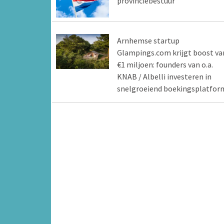
provinciebestuur
Arnhemse startup
Glampings.com krijgt boost va
€1 miljoen: founders van o.a.
KNAB / Albelli investeren in
snelgroeiend boekingsplatfor