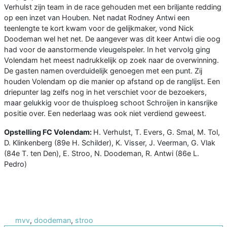
Verhulst zijn team in de race gehouden met een briljante redding
op een inzet van Houben. Net nadat Rodney Antwi een
teenlengte te kort kwam voor de gelijkmaker, vond Nick
Doodeman wel het net. De aangever was dit keer Antwi die oog
had voor de aanstormende vleugelspeler. In het vervolg ging
Volendam het meest nadrukkelijk op zoek naar de overwinning.
De gasten namen overduidelijk genoegen met een punt. Zij
houden Volendam op die manier op afstand op de ranglijst. Een
driepunter lag zelfs nog in het verschiet voor de bezoekers,
maar gelukkig voor de thuisploeg schoot Schroijen in kansrijke
positie over. Een nederlaag was ook niet verdiend geweest.
Opstelling FC Volendam:
H. Verhulst, T. Evers, G. Smal, M. Tol,
D. Klinkenberg (89e H. Schilder), K. Visser, J. Veerman, G. Vlak
(84e T. ten Den), E. Stroo, N. Doodeman, R. Antwi (86e L.
Pedro)
mvv
,
doodeman
,
stroo