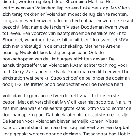
dichtbij worden ingekopt door Shermaine Martina. Het
vertrouwen van Volendam liep zo een flinke deuk op. MVV kon
zich terug trekken en Volendam moest de rug zien te rechten.
Langzaam werden weer patronen herkenbaar en werd de zijkant
gezocht. Met name de tandem Visser-Doodeman kwam weer
tot leven. Een voorzet van laatstgenoemde bereikte net Enzo
Stroo niet, waardoor de aansluiting uit bleef. Intussen liet MVV
zich niet onbetuigd in de omschakeling. Met name Arsenal-
huurling Nwakali bleek lastig bespeelbaar. Ook de
hoekschoppen van de Limburgers stichtten gevaar. De
aansluitingstreffer van Volendam kwam echter toch nog voor
rust. Gerry Vlak lanceerde Nick Doodeman en dit keer werd het
eindstation wel bereikt. Stroo schoof de bal onder de doelman
door; 1-2. De treffer bood perspectief voor de tweede helft.
Volendam begon aan de tweede helft zoals het de eerste
begon. Met dat verschil dat MVV dit keer niet scoorde. Na ruim
zes minuten was er de eerste grote kans. Stroo vond echter de
doelman op zijn pad. Dat bleek later niet de laatste keer te zijn.
De kansen voor Volendam bleven namelijk komen. Visser
schoot van afstand net naast en zag niet veel later een kopbal
knap gepakt worden door de doelman. Tussendoor had Hobie