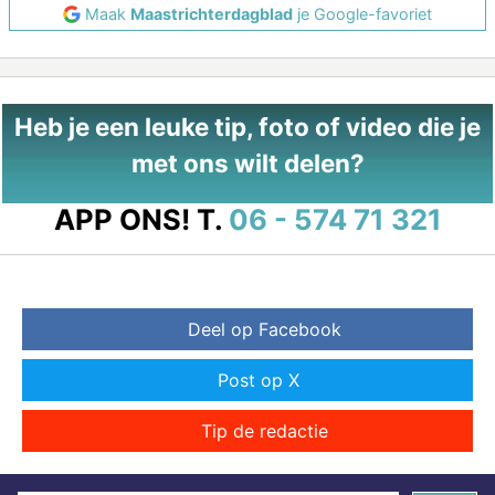
Maak
Maastrichterdagblad
je Google-favoriet
Heb je een leuke tip, foto of video die je
met ons wilt delen?
APP ONS!
T.
06 - 574 71 321
Deel op Facebook
Post op X
Tip de redactie