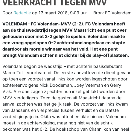
VEERKRACHT TEGEN MVV
Door
Redactie
op
13 maart 2018, 9:09 uur
Bron: FC Volendam
VOLENDAM - FC Volendam-MVV (2-2). FC Volendam heeft
aan de thuiswedstrijd tegen MVV Maastricht een punt over
gehouden door met 2-2 gelijk te spelen. Volendam maakte
een vroeg opgelopen 0-2 achterstand ongedaan en stapte
daardoor als morele winnaar van het veld. Het ene punt
brengt Volendam echter niet dichter bij de play-offplaatsen.
Volendam begon de wedstrijd – met achterin basisdebutant
Marco Tol - voortvarend. De eerste aanval leverde direct gevaar
op toen een voorzet vanaf links kon worden ingeschoten door
achtereenvolgens Nick Doodeman, Joey Veerman en Gerry
Vlak. Alle drie zagen zij echter hun inzet geblokt worden door
MVV-verdedigers. Toen de gasten uit Maastricht daarna de
aanval zochten was het gelijk raak. De voorzet van links kwam
van Janssens en viel precies tussen Verhulst en de laatste
verdedigingslijn in. Okita was attent en tikte binnen. Volendam
moest in de achtervolging, maar nog niet van de schrik
bekomen was het 0-2. De hoekschop van Ciranni kon van heel