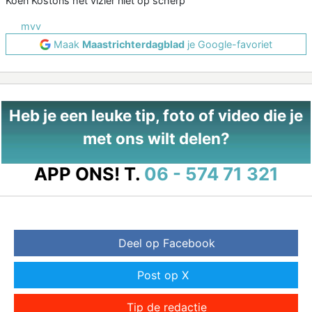
Koen Kostons het vizier niet op scherp
mvv
Maak
Maastrichterdagblad
je Google-favoriet
Heb je een leuke tip, foto of video die je
met ons wilt delen?
APP ONS!
T.
06 - 574 71 321
Deel op Facebook
Post op X
Tip de redactie