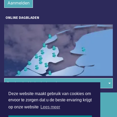
Aanmelden
ONLINE DAGBLADEN
Overige dagbladen in de regio
Deze website maakt gebruik van cookies om
Algemene voorwaarden
ervoor te zorgen dat u de beste ervaring krijgt
op onze website
Lees meer
Disclaimer