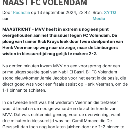
NAAST FC VOLENDAM
Door
Redactie
op
13 september 2024, 23:42
Bron:
XYTO
uur
Media
MAASTRICHT - MVV heeft in extremis nog een punt
overgehouden aan het thuisduel tegen FC Volendam. De
ploeg van trainer Rick Kruys leek door twee doelpunten van
Henk Veerman op weg naar de zege, maar de Limburgers
wisten in blessuretijd nog gelijk te maken: 2-2.
Na dertien minuten kwam MVV op een voorsprong door een
prima uitgespeelde goal van Nabil El Basri. Bij FC Volendam
stond nieuwkomer Jamie Jacobs voor het eerst in de basis, die
direct goed was voor een fraaie assist op Henk Veerman, om de
1-1 binnen te schieten.
In de tweede helft was het wederom Veerman die trefzeker
was, ditmaal na de nodige wanorde in de achterhoede van
MVV. Dat was echter niet genoeg voor de overwinning, want
drie minuten in blessuretijd was het Camil Mmaee die De
Geusselt dan toch nog kon laten juichen door de 2-2 binnen te