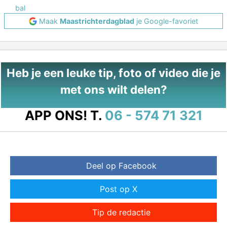
bal
Maak
Maastrichterdagblad
je Google-favoriet
Heb je een leuke tip, foto of video die je
met ons wilt delen?
APP ONS!
T.
06 - 574 71 321
Deel op Facebook
Post op X
Tip de redactie