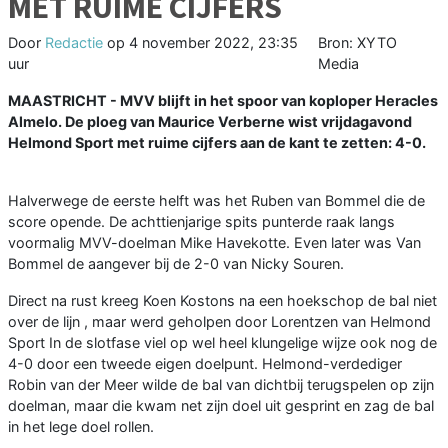
MET RUIME CIJFERS
Door
Redactie
op
4 november 2022, 23:35
Bron: XYTO
uur
Media
MAASTRICHT - MVV blijft in het spoor van koploper Heracles
Almelo. De ploeg van Maurice Verberne wist vrijdagavond
Helmond Sport met ruime cijfers aan de kant te zetten: 4-0.
Halverwege de eerste helft was het Ruben van Bommel die de
score opende. De achttienjarige spits punterde raak langs
voormalig MVV-doelman Mike Havekotte. Even later was Van
Bommel de aangever bij de 2-0 van Nicky Souren.
Direct na rust kreeg Koen Kostons na een hoekschop de bal niet
over de lijn , maar werd geholpen door Lorentzen van Helmond
Sport In de slotfase viel op wel heel klungelige wijze ook nog de
4-0 door een tweede eigen doelpunt. Helmond-verdediger
Robin van der Meer wilde de bal van dichtbij terugspelen op zijn
doelman, maar die kwam net zijn doel uit gesprint en zag de bal
in het lege doel rollen.