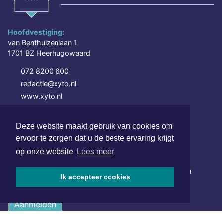
Hoofdvestiging:
van Benthuizenlaan 1
1701 BZ Heerhugowaard
072 8200 600
redactie@xyto.nl
www.xyto.nl
SOCIAL MEDIA
Deze website maakt gebruik van cookies om
ervoor te zorgen dat u de beste ervaring krijgt
op onze website
Lees meer
NIEUWSBRIEF AANMELDEN
Schrijf je in voor onze nieuwsbrief en krijg wekelijks een
Ik accepteer cookies
samenvatting van alle gebeurtenissen uit jouw regio.
Aanmelden