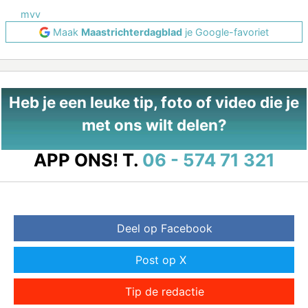
mvv
Maak
Maastrichterdagblad
je Google-favoriet
Heb je een leuke tip, foto of video die je
met ons wilt delen?
APP ONS!
T.
06 - 574 71 321
Deel op Facebook
Post op X
Tip de redactie