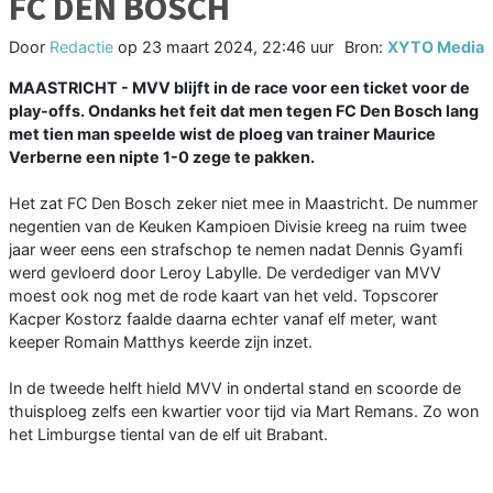
FC DEN BOSCH
Door
Redactie
op
23 maart 2024, 22:46 uur
Bron:
XYTO Media
MAASTRICHT - MVV blijft in de race voor een ticket voor de
play-offs. Ondanks het feit dat men tegen FC Den Bosch lang
met tien man speelde wist de ploeg van trainer Maurice
Verberne een nipte 1-0 zege te pakken.
Het zat FC Den Bosch zeker niet mee in Maastricht. De nummer
negentien van de Keuken Kampioen Divisie kreeg na ruim twee
jaar weer eens een strafschop te nemen nadat Dennis Gyamfi
werd gevloerd door Leroy Labylle. De verdediger van MVV
moest ook nog met de rode kaart van het veld. Topscorer
Kacper Kostorz faalde daarna echter vanaf elf meter, want
keeper Romain Matthys keerde zijn inzet.
In de tweede helft hield MVV in ondertal stand en scoorde de
thuisploeg zelfs een kwartier voor tijd via Mart Remans. Zo won
het Limburgse tiental van de elf uit Brabant.