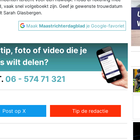
d, vaak snel volgeboekt zijn. Geef je gewenste trouwdatum
lt Sarah Glasbergen.
Maak
Maastrichterdagblad
je Google-favoriet
ip, foto of video die je
s wilt delen?
.
06 - 574 71 321
Post op X
Tip de redactie