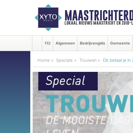
MAASTRICHTER
lokaal nieuws maastricht en zuid-
112
Algemeen
Bedrijvengids
Gemeente
Home
Specials
Trouwen
Dit betaal je 