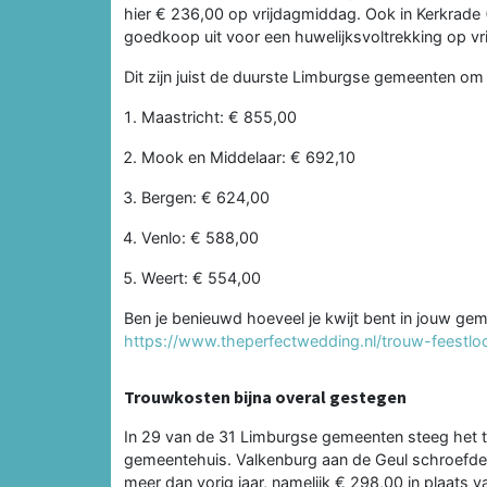
hier € 236,00 op vrijdagmiddag. Ook in Kerkrade 
goedkoop uit voor een huwelijksvoltrekking op v
Dit zijn juist de duurste Limburgse gemeenten om
Maastricht: € 855,00
Mook en Middelaar: € 692,10
Bergen: € 624,00
Venlo: € 588,00
Weert: € 554,00
Ben je benieuwd hoeveel je kwijt bent in jouw gem
https://www.theperfectwedding.nl/trouw-feestlo
Trouwkosten bijna overal gestegen
In 29 van de 31 Limburgse gemeenten steeg het t
gemeentehuis. Valkenburg aan de Geul schroefde 
meer dan vorig jaar, namelijk € 298,00 in plaats 