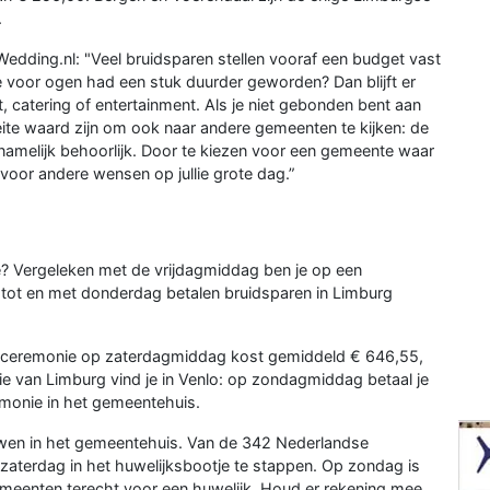
.
edding.nl: "Veel bruidsparen stellen vooraf een budget vast
je voor ogen had een stuk duurder geworden? Dan blijft er
, catering of entertainment. Als je niet gebonden bent aan
te waard zijn om ook naar andere gemeenten te kijken: de
 namelijk behoorlijk. Door te kiezen voor een gemeente waar
oor andere wensen op jullie grote dag.”
ie? Vergeleken met de vrijdagmiddag ben je op een
tot en met donderdag betalen bruidsparen in Limburg
Een ceremonie op zaterdagmiddag kost gemiddeld € 646,55,
e van Limburg vind je in Venlo: op zondagmiddag betaal je
emonie in het gemeentehuis.
ouwen in het gemeentehuis. Van de 342 Nederlandse
aterdag in het huwelijksbootje te stappen. Op zondag is
gemeenten terecht voor een huwelijk. Houd er rekening mee