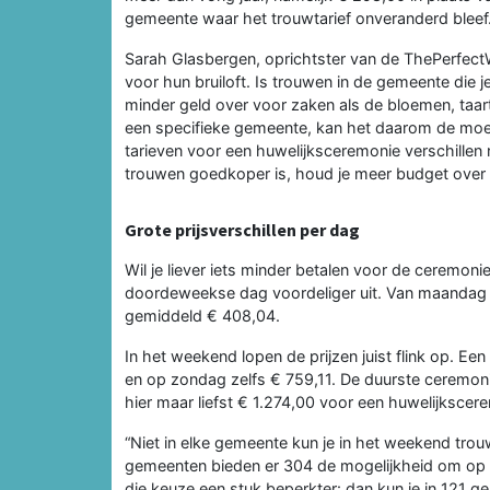
gemeente waar het trouwtarief onveranderd bleef
Sarah Glasbergen, oprichtster van de ThePerfectW
voor hun bruiloft. Is trouwen in de gemeente die 
minder geld over voor zaken als de bloemen, taart
een specifieke gemeente, kan het daarom de moei
tarieven voor een huwelijksceremonie verschillen
trouwen goedkoper is, houd je meer budget over v
Grote prijsverschillen per dag
Wil je liever iets minder betalen voor de ceremon
doordeweekse dag voordeliger uit. Van maandag 
gemiddeld € 408,04.
In het weekend lopen de prijzen juist flink op. 
en op zondag zelfs € 759,11. De duurste ceremoni
hier maar liefst € 1.274,00 voor een huwelijkscer
“Niet in elke gemeente kun je in het weekend tr
gemeenten bieden er 304 de mogelijkheid om op z
die keuze een stuk beperkter: dan kun je in 121 