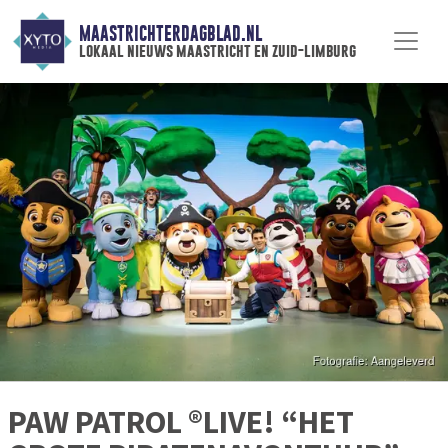
MAASTRICHTERDAGBLAD.NL
lokaal nieuws maastricht en zuid-limburg
PAW PATROL ®LIVE! “HET