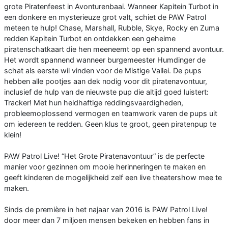
grote Piratenfeest in Avonturenbaai. Wanneer Kapitein Turbot in
een donkere en mysterieuze grot valt, schiet de PAW Patrol
meteen te hulp! Chase, Marshall, Rubble, Skye, Rocky en Zuma
redden Kapitein Turbot en ontdekken een geheime
piratenschatkaart die hen meeneemt op een spannend avontuur.
Het wordt spannend wanneer burgemeester Humdinger de
schat als eerste wil vinden voor de Mistige Vallei. De pups
hebben alle pootjes aan dek nodig voor dit piratenavontuur,
inclusief de hulp van de nieuwste pup die altijd goed luistert:
Tracker! Met hun heldhaftige reddingsvaardigheden,
probleemoplossend vermogen en teamwork varen de pups uit
om iedereen te redden. Geen klus te groot, geen piratenpup te
klein!
PAW Patrol Live! “Het Grote Piratenavontuur” is de perfecte
manier voor gezinnen om mooie herinneringen te maken en
geeft kinderen de mogelijkheid zelf een live theatershow mee te
maken.
Sinds de première in het najaar van 2016 is PAW Patrol Live!
door meer dan 7 miljoen mensen bekeken en hebben fans in