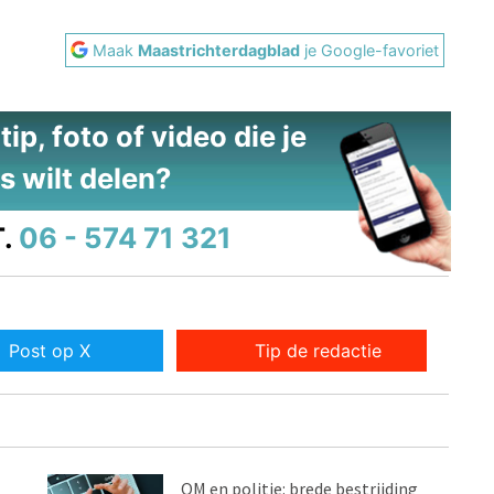
Maak
Maastrichterdagblad
je Google-favoriet
ip, foto of video die je
s wilt delen?
.
06 - 574 71 321
Post op X
Tip de redactie
OM en politie: brede bestrijding