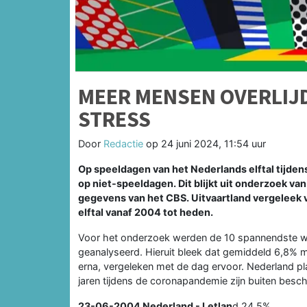
MEER MENSEN OVERLIJ
STRESS
Door
Redactie
op
24 juni 2024, 11:54 uur
Op speeldagen van het Nederlands elftal tijde
op niet-speeldagen. Dit blijkt uit onderzoek v
gegevens van het CBS. Uitvaartland vergeleek
elftal vanaf 2004 tot heden.
Voor het onderzoek werden de 10 spannendste wed
geanalyseerd. Hieruit bleek dat gemiddeld 6,8% 
erna, vergeleken met de dag ervoor. Nederland pla
jaren tijdens de coronapandemie zijn buiten besc
23-06-2004
Nederland - Letlan
d 24,5%