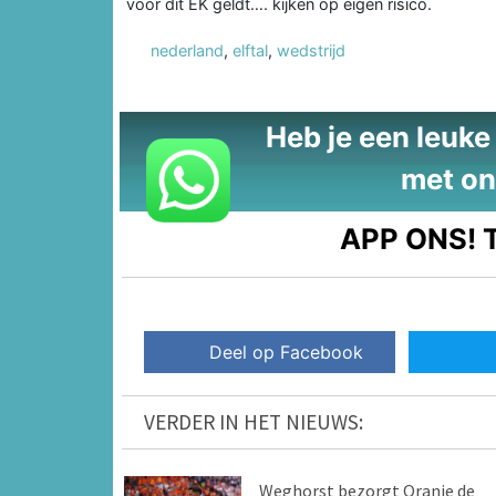
voor dit EK geldt…. kijken op eigen risico.
nederland
,
elftal
,
wedstrijd
Heb je een leuke t
met on
APP ONS!
T
Deel op Facebook
VERDER IN HET NIEUWS:
Weghorst bezorgt Oranje de