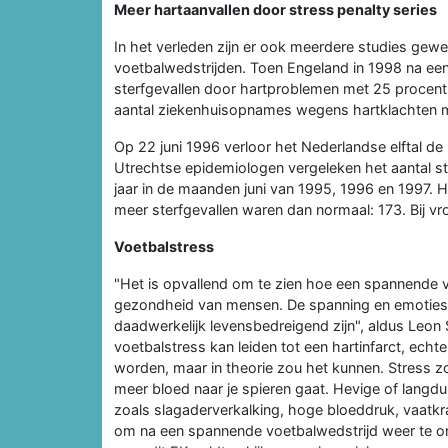
Meer hartaanvallen door stress penalty series
In het verleden zijn er ook meerdere studies gewee
voetbalwedstrijden. Toen Engeland in 1998 na een
sterfgevallen door hartproblemen met 25 procent
aantal ziekenhuisopnames wegens hartklachten m
Op 22 juni 1996 verloor het Nederlandse elftal de
Utrechtse epidemiologen vergeleken het aantal s
jaar in de maanden juni van 1995, 1996 en 1997. H
meer sterfgevallen waren dan normaal: 173. Bij v
Voetbalstress
"Het is opvallend om te zien hoe een spannende 
gezondheid van mensen. De spanning en emoties 
daadwerkelijk levensbedreigend zijn", aldus Leon S
voetbalstress kan leiden tot een hartinfarct, ec
worden, maar in theorie zou het kunnen. Stress zorg
meer bloed naar je spieren gaat. Hevige of langdu
zoals slagaderverkalking, hoge bloeddruk, vaatkra
om na een spannende voetbalwedstrijd weer te o