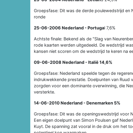
Groepsfase: Dit was de derde poulewedstrijd en
ronde
25-06-2006
Nederland - Portuga
l 7,6%
Achtste finale: Bekend als de "Slag van Neurenbe
rode kaarten werden uitgedeeld. De wedstrijd wa
kansen niet scoren om de wedstrijd te keren na 
09-06-2008
Nederland - Italië
14,6%
Groepsfase: Nederland speelde tegen de regerend
indrukwekkende prestatie. Doelpunten van Ruud v
zorgden voor een dominante overwinning, die Nede
versterkte.
14-06-2010
Nederland - Denemarken
5%
Groepsfase: Dit was de openingswedstrijd voor Ned
Een eigen doelpunt van Simon Poulsen gaf Nederl
Kuyt. De spanning zat vooral in de druk om het t
potentieel kon waarmaken.