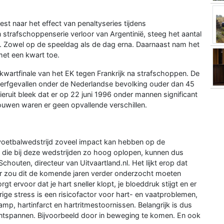
st naar het effect van penaltyseries tijdens
 strafschoppenserie verloor van Argentinië, steeg het aantal
. Zowel op de speeldag als de dag erna. Daarnaast nam het
et een kwart toe.
 kwartfinale van het EK tegen Frankrijk na strafschoppen. De
terfgevallen onder de Nederlandse bevolking ouder dan 45
ieruit bleek dat er op 22 juni 1996 onder mannen significant
rouwen waren er geen opvallende verschillen.
voetbalwedstrijd zoveel impact kan hebben op de
die bij deze wedstrijden zo hoog oplopen, kunnen dus
chouten, directeur van Uitvaartland.nl. Het lijkt erop dat
hter zou dit de komende jaren verder onderzocht moeten
t ervoor dat je hart sneller klopt, je bloeddruk stijgt en er
rige stress is een risicofactor voor hart- en vaatproblemen,
mp, hartinfarct en hartritmestoornissen. Belangrijk is dus
ntspannen. Bijvoorbeeld door in beweging te komen. En ook