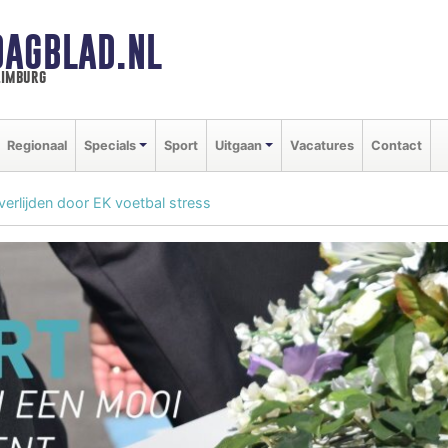
DAGBLAD.NL
limburg
Regionaal
Specials
Sport
Uitgaan
Vacatures
Contact
rlijden door EK voetbal stress