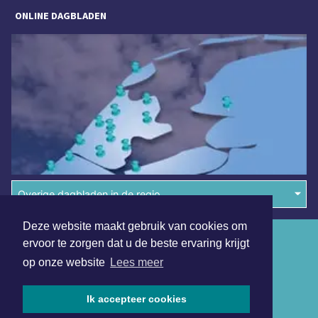
ONLINE DAGBLADEN
Overige dagbladen in de regio
Deze website maakt gebruik van cookies om
Algemene voorwaarden
ervoor te zorgen dat u de beste ervaring krijgt
op onze website
Lees meer
Disclaimer
Privacy Statement
Ik accepteer cookies
Copyright (c) 2026 | Maastrichterdagblad.nl - Alle rechten