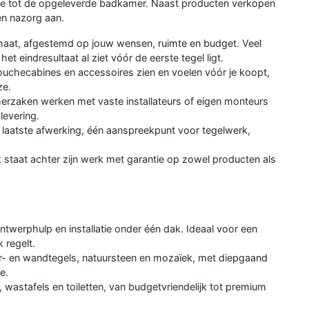
dee tot de opgeleverde badkamer. Naast producten verkopen
en nazorg aan.
aat, afgestemd op jouw wensen, ruimte en budget. Veel
t eindresultaat al ziet vóór de eerste tegel ligt.
douchecabines en accessoires zien en voelen vóór je koopt,
ze.
zaken werken met vaste installateurs of eigen monteurs
levering.
laatste afwerking, één aanspreekpunt voor tegelwerk,
staat achter zijn werk met garantie op zowel producten als
twerphulp en installatie onder één dak. Ideaal voor een
 regelt.
er- en wandtegels, natuursteen en mozaïek, met diepgaand
e.
wastafels en toiletten, van budgetvriendelijk tot premium