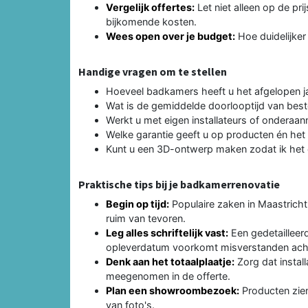
Vergelijk offertes:
Let niet alleen op de pri
bijkomende kosten.
Wees open over je budget:
Hoe duidelijker 
Handige vragen om te stellen
Hoeveel badkamers heeft u het afgelopen ja
Wat is de gemiddelde doorlooptijd van beste
Werkt u met eigen installateurs of onderaa
Welke garantie geeft u op producten én het 
Kunt u een 3D-ontwerp maken zodat ik het e
Praktische tips bij je badkamerrenovatie
Begin op tijd:
Populaire zaken in Maastricht
ruim van tevoren.
Leg alles schriftelijk vast:
Een gedetailleer
opleverdatum voorkomt misverstanden acht
Denk aan het totaalplaatje:
Zorg dat instal
meegenomen in de offerte.
Plan een showroombezoek:
Producten zien
van foto's.