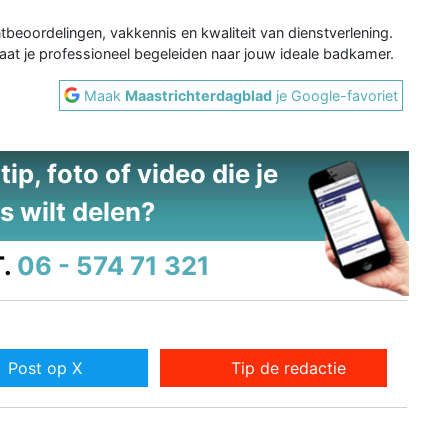
ntbeoordelingen, vakkennis en kwaliteit van dienstverlening.
at je professioneel begeleiden naar jouw ideale badkamer.
Maak
Maastrichterdagblad
je Google-favoriet
ip, foto of video die je
s wilt delen?
.
06 - 574 71 321
Post op X
Tip de redactie