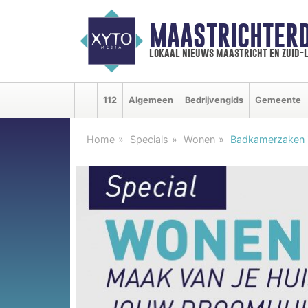
MAASTRICHTER
lokaal nieuws maastricht en zuid-
112
Algemeen
Bedrijvengids
Gemeente
Home
Specials
Wonen
Badkamerzaken i