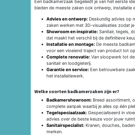
Een badkamerzaak begeleidt je van het eerste i
bieden de meeste zaken ook ontwerp, installatie 
Advies en ontwerp:
Deskundig advies op m
zaken werken met 3D-visualisaties zodat je he
Showroom en inspiratie:
Sanitair, tegels, 
dat maakt het verschil bij de definitieve keu
Installatie en montage:
De meeste badkamer
voor een vloeiend traject van product tot op
Complete renovatie:
Van sloopwerk tot de 
sanitair en loodgieterij.
Garantie en service:
Een betrouwbare zaak 
het installatiewerk.
Welke soorten badkamerzaken zijn er?
Badkamershowroom:
Breed assortiment, on
complete aanpak waarbij je alles op één plek
Tegelspeciaalzaak:
Gespecialiseerd in vlo
advies over de beste keuze voor jouw ruimt
Sanitairspecialist:
Kranen, douches, baden, 
merken.