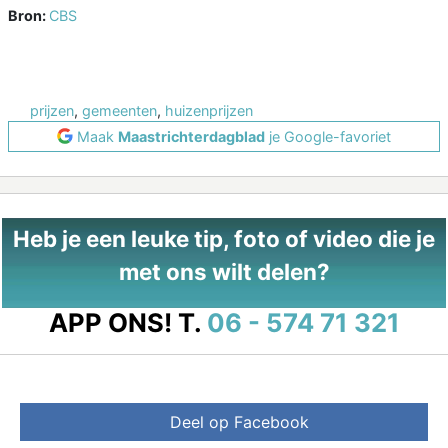
Bron:
CBS
prijzen
,
gemeenten
,
huizenprijzen
Maak
Maastrichterdagblad
je Google-favoriet
Heb je een leuke tip, foto of video die je
met ons wilt delen?
APP ONS!
T.
06 - 574 71 321
Deel op Facebook