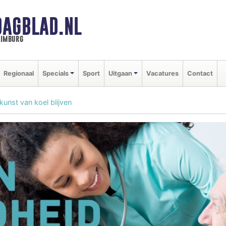
DAGBLAD.NL
limburg
Regionaal
Specials
Sport
Uitgaan
Vacatures
Contact
kunst van koel blijven