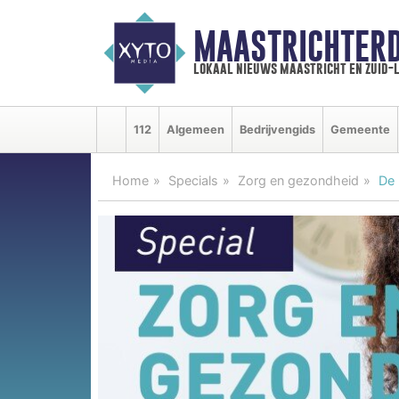
MAASTRICHTER
lokaal nieuws maastricht en zuid-
112
Algemeen
Bedrijvengids
Gemeente
Home
Specials
Zorg en gezondheid
De 