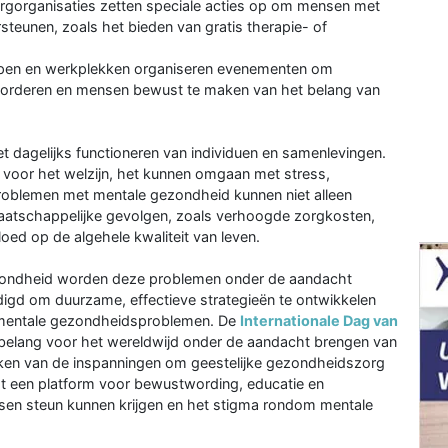
orgorganisaties zetten speciale acties op om mensen met
teunen, zoals het bieden van gratis therapie- of
en en werkplekken organiseren evenementen om
vorderen en mensen bewust te maken van het belang van
et dagelijks functioneren van individuen en samenlevingen.
 voor het welzijn, het kunnen omgaan met stress,
. Problemen met mentale gezondheid kunnen niet alleen
maatschappelijke gevolgen, zoals verhoogde zorgkosten,
loed op de algehele kwaliteit van leven.
ezondheid worden deze problemen onder de aandacht
gd om duurzame, effectieve strategieën te ontwikkelen
n mentale gezondheidsproblemen. De
Internationale Dag van
 belang voor het wereldwijd onder de aandacht brengen van
ken van de inspanningen om geestelijke gezondheidszorg
edt een platform voor bewustwording, educatie en
sen steun kunnen krijgen en het stigma rondom mentale