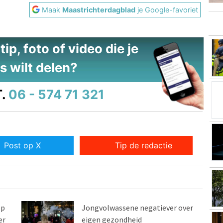
Maak
Maastrichterdagblad
je Google-favoriet
ip, foto of video die je
s wilt delen?
.
06 - 574 71 321
Post op X
Tip de redactie
op
Jongvolwassene negatiever over
er
eigen gezondheid