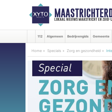
MAASTRICHTER
lokaal nieuws maastricht en zuid-
112
Algemeen
Bedrijvengids
Gemeente
Home
Specials
Zorg en gezondheid
Int