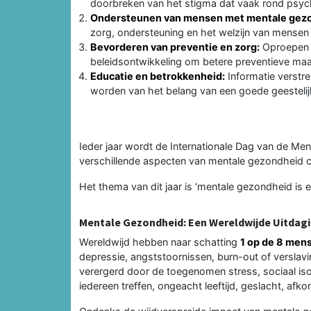
doorbreken van het stigma dat vaak rond psyc
Ondersteunen van mensen met mentale gez
zorg, ondersteuning en het welzijn van mensen
Bevorderen van preventie en zorg:
Oproepen t
beleidsontwikkeling om betere preventieve maa
Educatie en betrokkenheid:
Informatie verstr
worden van het belang van een goede geesteli
Ieder jaar wordt de Internationale Dag van de Me
verschillende aspecten van mentale gezondheid c
Het thema van dit jaar is ‘mentale gezondheid is e
Mentale Gezondheid: Een Wereldwijde Uitdag
Wereldwijd hebben naar schatting
1 op de 8 men
depressie, angststoornissen, burn-out of versl
verergerd door de toegenomen stress, sociaal i
iedereen treffen, ongeacht leeftijd, geslacht, afk