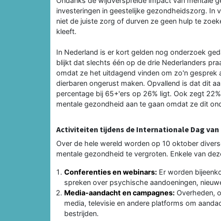
Ondanks de wijdverspreide impact van mentale ge
investeringen in geestelijke gezondheidszorg. In
niet de juiste zorg of durven ze geen hulp te zo
kleeft.
In Nederland is er kort gelden nog onderzoek ged
blijkt dat slechts één op de drie Nederlanders pra
omdat ze het uitdagend vinden om zo'n gesprek a
dierbaren ongerust maken. Opvallend is dat dit aant
percentage bij 65+'ers op 26% ligt. Ook zegt 22%
mentale gezondheid aan te gaan omdat ze dit ond
Activiteiten tijdens de Internationale Dag va
Over de hele wereld worden op 10 oktober divers
mentale gezondheid te vergroten. Enkele van deze a
Conferenties en webinars:
Er worden bijeenko
spreken over psychische aandoeningen, nieuwe
Media-aandacht en campagnes:
Overheden, or
media, televisie en andere platforms om aandac
bestrijden.