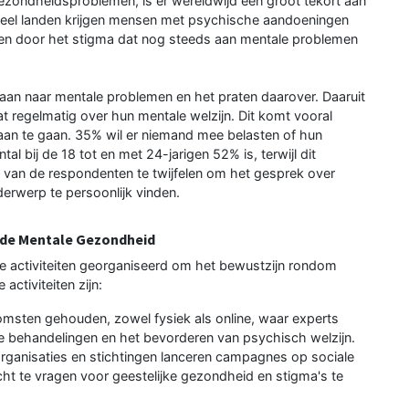
zondheidsproblemen, is er wereldwijd een groot tekort aan
 veel landen krijgen mensen met psychische aandoeningen
eken door het stigma dat nog steeds aan mentale problemen
aan naar mentale problemen en het praten daarover. Daaruit
at regelmatig over hun mentale welzijn. Dit komt vooral
an te gaan. 35% wil er niemand mee belasten of hun
al bij de 18 tot en met 24-jarigen 52% is, terwijl dit
 van de respondenten te twijfelen om het gesprek over
erwerp te persoonlijk vinden.
n de Mentale Gezondheid
e activiteiten georganiseerd om het bewustzijn rondom
ctiviteiten zijn:
msten gehouden, zowel fysiek als online, waar experts
 behandelingen en het bevorderen van psychisch welzijn.
ganisaties en stichtingen lanceren campagnes op sociale
ht te vragen voor geestelijke gezondheid en stigma's te