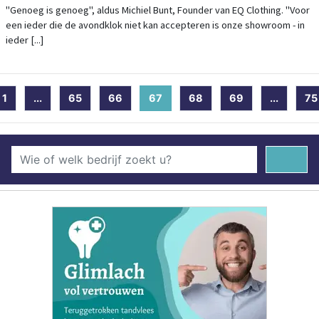
VOOR IEDEREEN"
"Genoeg is genoeg", aldus Michiel Bunt, Founder van EQ Clothing. "Voor
een ieder die de avondklok niet kan accepteren is onze showroom - in
ieder [...]
1
...
65
66
67
(current)
68
69
...
75