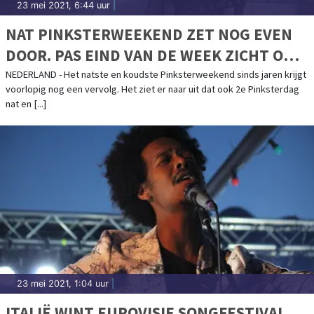
23 mei 2021, 6:44 uur
|
NAT PINKSTERWEEKEND ZET NOG EVEN
DOOR. PAS EIND VAN DE WEEK ZICHT OP
VERBETERING
NEDERLAND - Het natste en koudste Pinksterweekend sinds jaren krijgt
voorlopig nog een vervolg. Het ziet er naar uit dat ook 2e Pinksterdag
nat en [...]
23 mei 2021, 1:04 uur
|
ITALIË WINT EUROVISIE SONGFESTIVAL,