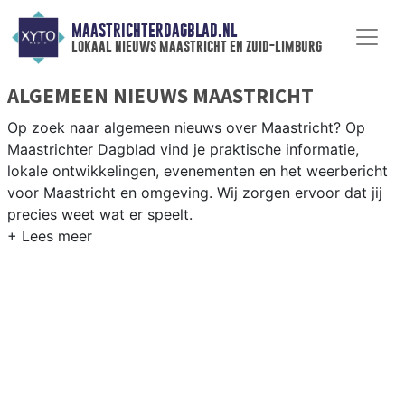
MAASTRICHTERDAGBLAD.NL
lokaal nieuws maastricht en zuid-limburg
ALGEMEEN NIEUWS MAASTRICHT
Op zoek naar algemeen nieuws over Maastricht? Op
Maastrichter Dagblad vind je praktische informatie,
lokale ontwikkelingen, evenementen en het weerbericht
voor Maastricht en omgeving. Wij zorgen ervoor dat jij
precies weet wat er speelt.
PRAKTISCHE INFORMATIE MAASTRICHT
Van werkzaamheden op de A2 en het MECC-complex
tot evenementen als Carnaval Maastricht en het André
Rieu-festival op het Vrijthof.