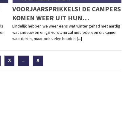
N
VOORJAARSPRIKKELS! DE CAMPERS
KOMEN WEER UIT HUN
WINTERSLAAP
ls
Eindelijk hebben we weer eens wat winter gehad met aardig
ien
wat sneeuw en enige vorst, nu zal niet iedereen dit kunnen
waarderen, maar ook velen houden [...]
t)
3
...
8