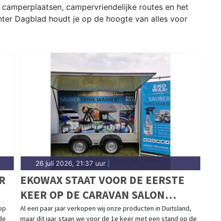
e camperplaatsen, campervriendelijke routes en het
hter Dagblad houdt je op de hoogte van alles voor
26 juli 2026, 21:37 uur
|
R
EKOWAX STAAT VOOR DE EERSTE
KEER OP DE CARAVAN SALON
DÜSSELDORF VAN 28 AUGUSTUS
op
Al een paar jaar verkopen wij onze producten in Duitsland,
de
maar dit jaar staan we voor de 1e keer met een stand op de