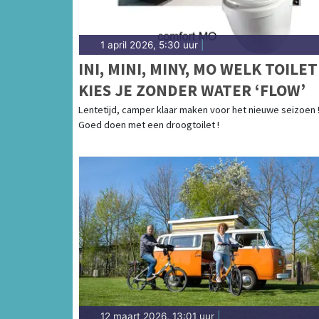
1 april 2026, 5:30 uur
|
INI, MINI, MINY, MO WELK TOILET
KIES JE ZONDER WATER ‘FLOW’
Lentetijd, camper klaar maken voor het nieuwe seizoen 
Goed doen met een droogtoilet !
12 maart 2026, 13:01 uur
|