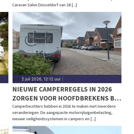
T/M 6 SEPTEMBER
Caravan Salon Düsseldorf van 28 [...]
2 juli 2026, 12:12 uur
|
NIEUWE CAMPERREGELS IN 2026
ZORGEN VOOR HOOFDBREKENS BIJ
CAMPERBEZITTERS
Camperbezitters hebben in 2026 te maken met meerdere
veranderingen. De aangepaste motorrijtuigenbelasting,
nieuwe veiligheidssystemen in campers en [...]