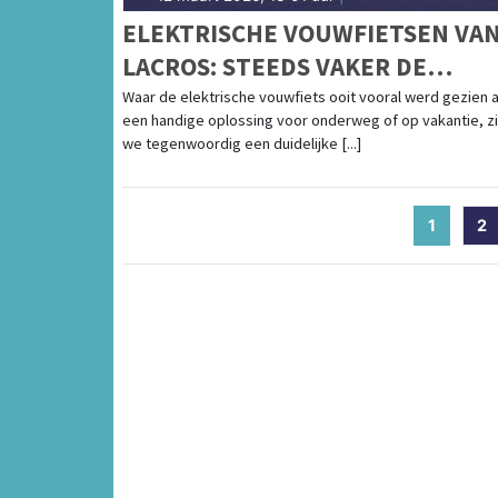
ELEKTRISCHE VOUWFIETSEN VA
LACROS: STEEDS VAKER DE
DAGELIJKSE FIETS
Waar de elektrische vouwfiets ooit vooral werd gezien a
een handige oplossing voor onderweg of op vakantie, z
we tegenwoordig een duidelijke [...]
1
(curren
2