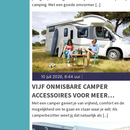
camping. Met een goede omvormer [...]
10 juli 2026, 6:44 uur
|
VIJF ONMISBARE CAMPER
ACCESSOIRES VOOR MEER
KAMPEERGEMAK
Met een camper geniet je van vrijheid, comfort en de
mogelijkheid om te gaan en staan waar je wilt. Als
camperbezitter weet jij dat natuurlijk als [...]