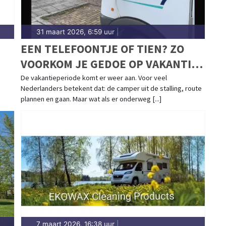
31 maart 2026, 6:59 uur
|
EEN TELEFOONTJE OF TIEN? ZO
VOORKOM JE GEDOE OP VAKANTIE
MET JE CAMPER
!
De vakantieperiode komt er weer aan. Voor veel
Nederlanders betekent dat: de camper uit de stalling, route
plannen en gaan. Maar wat als er onderweg [...]
7 maart 2026, 16:38 uur
|