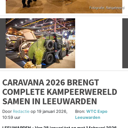
Vorige
V
CARAVANA 2026 BRENGT
COMPLETE KAMPEERWERELD
SAMEN IN LEEUWARDEN
Door
Redactie
op
19 januari 2026,
Bron:
WTC Expo
10:59 uur
Leeuwarden
LEEUWARDEN - Van 28 januari tot en met 1 februari 2026