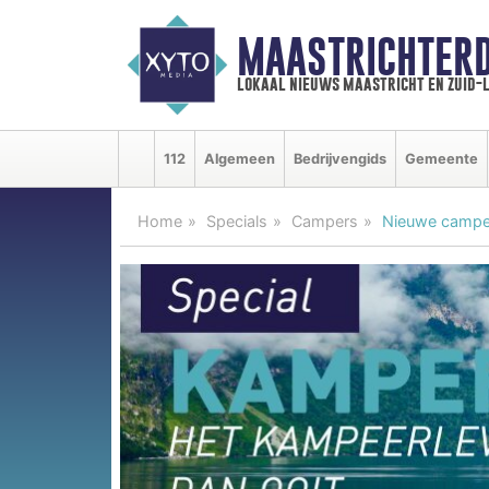
MAASTRICHTER
lokaal nieuws maastricht en zuid-
112
Algemeen
Bedrijvengids
Gemeente
Home
Specials
Campers
Nieuwe camper