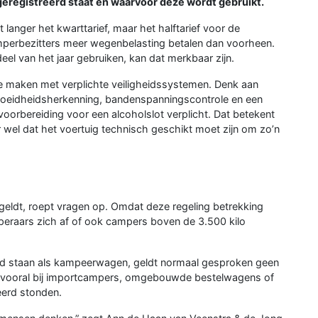
eregistreerd staat en waarvoor deze wordt gebruikt.
 langer het kwarttarief, maar het halftarief voor de
amperbezitters meer wegenbelasting betalen dan voorheen.
el van het jaar gebruiken, kan dat merkbaar zijn.
e maken met verplichte veiligheidssystemen. Denk aan
rmoeidheidsherkenning, bandenspanningscontrole en een
voorbereiding voor een alcoholslot verplicht. Dat betekent
r wel dat het voertuig technisch geschikt moet zijn om zo’n
 geldt, roept vragen op. Omdat deze regeling betrekking
eraars zich af of ook campers boven de 3.500 kilo
erd staan als kampeerwagen, geldt normaal gesproken geen
g, vooral bij importcampers, omgebouwde bestelwagens of
eerd stonden.