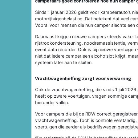
camperaars goed controleren hoe hun camper g
Sinds 1 januari 2026 geldt voor kampeerauto’s niet
motorrijtuigenbelasting. Dat betekent dat veel c
Vooral voor mensen die hun camper slechts een de
Daarnaast krijgen nieuwe campers steeds vaker t
rijstrookondersteuning, noodremassistentie, ve
event data recorder. Ook is bij nieuwe voertuigen 
niet dat iedere camper een alcoholslot krijgt, maa
systeem later aan te sluiten.
Vrachtwagenheffing zorgt voor verwarring
Ook de vrachtwagenheffing, die sinds 1 juli 2026
heeft op zware voertuigen, vragen sommige camp
hieronder vallen.
Voor campers die bij de RDW correct geregistre
vrachtwagenheffing. Toch is controle verstandi
voertuigen die eerder als bedrijfswagen geregistr