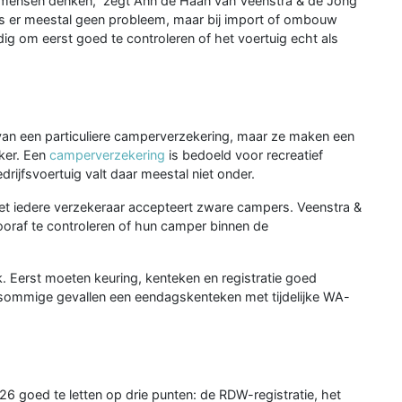
eel mensen denken,” zegt Ann de Haan van Veenstra & de Jong
 is er meestal geen probleem, maar bij import of ombouw
ig om eerst goed te controleren of het voertuig echt als
 van een particuliere camperverzekering, maar ze maken een
jker. Een
camperverzekering
is bedoeld voor recreatief
edrijfsvoertuig valt daar meestal niet onder.
et iedere verzekeraar accepteert zware campers. Veenstra &
oraf te controleren of hun camper binnen de
k. Eerst moeten keuring, kenteken en registratie goed
 sommige gevallen een eendagskenteken met tijdelijke WA-
6 goed te letten op drie punten: de RDW-registratie, het