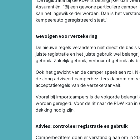
“De registratie bij de RDW is belangrijker dan v
Assurantiën. “Bij een gewone particuliere camper
kan het ingewikkelder worden. Dan is het verstand
kampeerauto geregistreerd staat.”
Gevolgen voor verzekering
De nieuwe regels veranderen niet direct de basis
juiste registratie en het juiste gebruik wel belangri
gebruik. Zakelijk gebruik, verhuur of gebruik als b
Ook het gewicht van de camper speelt een rol. Ni
de Jong adviseert camperbezitters daarom om vo
acceptatieregels van de verzekeraar valt.
Vooral bij importcampers is de volgorde belangrij
worden geregeld. Voor de rit naar de RDW kan in
dekking nodig zijn.
Advies: controleer registratie en gebruik
Camperbezitters doen er verstandig aan om in 202