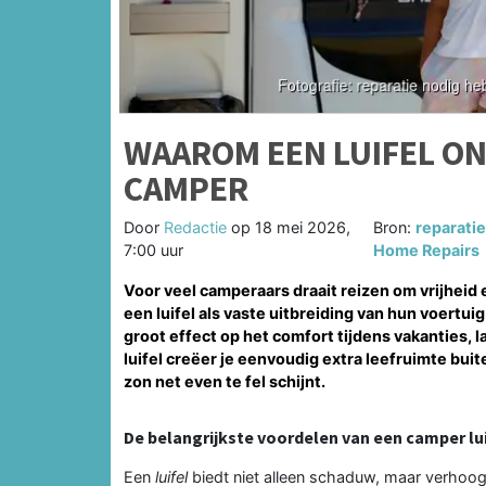
WAAROM EEN LUIFEL ON
CAMPER
Door
Redactie
op
18 mei 2026,
Bron:
reparatie
7:00 uur
Home Repairs
Voor veel camperaars draait reizen om vrijheid
een luifel als vaste uitbreiding van hun voertu
groot effect op het comfort tijdens vakanties
luifel creëer je eenvoudig extra leefruimte bui
zon net even te fel schijnt.
De belangrijkste voordelen van een camper luif
Een
luifel
biedt niet alleen schaduw, maar verhoo