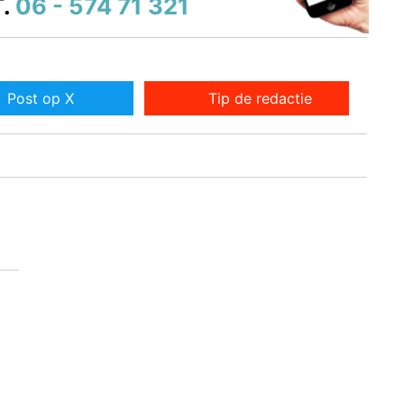
.
06 - 574 71 321
Post op X
Tip de redactie