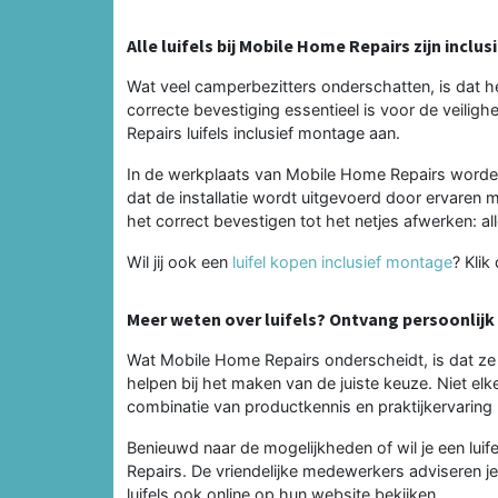
Alle luifels bij Mobile Home Repairs zijn incl
Wat veel camperbezitters onderschatten, is dat he
correcte bevestiging essentieel is voor de veili
Repairs luifels inclusief montage aan.
In de werkplaats van Mobile Home Repairs worden
dat de installatie wordt uitgevoerd door ervaren 
het correct bevestigen tot het netjes afwerken: a
Wil jij ook een
luifel kopen inclusief montage
? Klik
Meer weten over luifels? Ontvang persoonlijk
Wat Mobile Home Repairs onderscheidt, is dat ze n
helpen bij het maken van de juiste keuze. Niet elke
combinatie van productkennis en praktijkervaring kri
Benieuwd naar de mogelijkheden of wil je een lu
Repairs. De vriendelijke medewerkers adviseren j
luifels ook online op hun website bekijken.