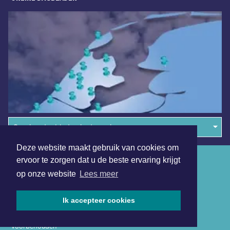
Overige dagbladen in de regio
Deze website maakt gebruik van cookies om
Algemene voorwaarden
ervoor te zorgen dat u de beste ervaring krijgt
op onze website
Lees meer
Disclaimer
Privacy Statement
Ik accepteer cookies
Copyright (c) 2026 | Maastrichterdagblad.nl - Alle rechten
voorbehouden