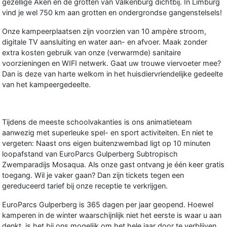
gezellige Aken en de grotten van Valkenburg dichtbij. In Limburg
vind je wel 750 km aan grotten en ondergrondse gangenstelsels!
Onze kampeerplaatsen zijn voorzien van 10 ampère stroom,
digitale TV aansluiting en water aan- en afvoer. Maak zonder
extra kosten gebruik van onze (verwarmde) sanitaire
voorzieningen en WIFI netwerk. Gaat uw trouwe viervoeter mee?
Dan is deze van harte welkom in het huisdiervriendelijke gedeelte
van het kampeergedeelte.
Tijdens de meeste schoolvakanties is ons animatieteam
aanwezig met superleuke spel- en sport activiteiten. En niet te
vergeten: Naast ons eigen buitenzwembad ligt op 10 minuten
loopafstand van EuroParcs Gulperberg Subtropisch
Zwemparadijs Mosaqua. Als onze gast ontvang je één keer gratis
toegang. Wil je vaker gaan? Dan zijn tickets tegen een
gereduceerd tarief bij onze receptie te verkrijgen.
EuroParcs Gulperberg is 365 dagen per jaar geopend. Hoewel
kamperen in de winter waarschijnlijk niet het eerste is waar u aan
denkt, is het bij ons mogelijk om het hele jaar door te verblijven