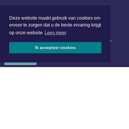
SOCIAL MEDIA
Deze website maakt gebruik van cookies om
ervoor te zorgen dat u de beste ervaring krijgt
NIEUWSBRIEF AANMELDEN
op onze website
Lees meer
Schrijf je in voor onze nieuwsbrief en krijg wekelijks een
samenvatting van alle gebeurtenissen uit jouw regio.
Ik accepteer cookies
Aanmelden
ONLINE DAGBLADEN