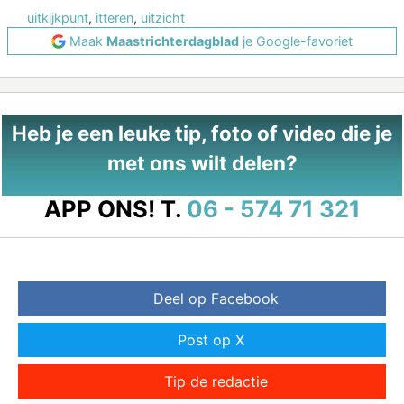
uitkijkpunt
,
itteren
,
uitzicht
Maak
Maastrichterdagblad
je Google-favoriet
Heb je een leuke tip, foto of video die je
met ons wilt delen?
APP ONS!
T.
06 - 574 71 321
Deel op Facebook
Post op X
Tip de redactie