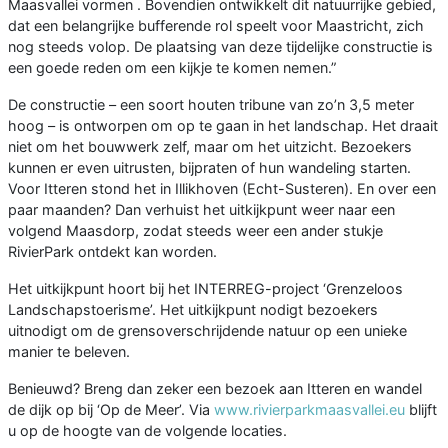
Maasvallei vormen . Bovendien ontwikkelt dit natuurrijke gebied,
dat een belangrijke bufferende rol speelt voor Maastricht, zich
nog steeds volop. De plaatsing van deze tijdelijke constructie is
een goede reden om een kijkje te komen nemen.”
De constructie – een soort houten tribune van zo’n 3,5 meter
hoog – is ontworpen om op te gaan in het landschap. Het draait
niet om het bouwwerk zelf, maar om het uitzicht. Bezoekers
kunnen er even uitrusten, bijpraten of hun wandeling starten.
Voor Itteren stond het in Illikhoven (Echt-Susteren). En over een
paar maanden? Dan verhuist het uitkijkpunt weer naar een
volgend Maasdorp, zodat steeds weer een ander stukje
RivierPark ontdekt kan worden.
Het uitkijkpunt hoort bij het INTERREG-project ‘Grenzeloos
Landschapstoerisme’. Het uitkijkpunt nodigt bezoekers
uitnodigt om de grensoverschrijdende natuur op een unieke
manier te beleven.
Benieuwd? Breng dan zeker een bezoek aan Itteren en wandel
de dijk op bij ‘Op de Meer’. Via
www.rivierparkmaasvallei.eu
blijft
u op de hoogte van de volgende locaties.