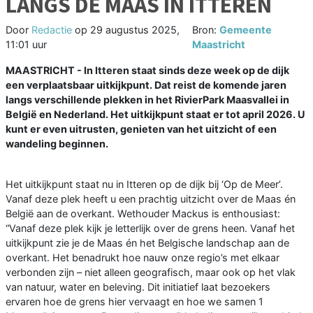
LANGS DE MAAS IN ITTEREN
Door
Redactie
op
29 augustus 2025,
Bron:
Gemeente
11:01 uur
Maastricht
MAASTRICHT - In Itteren staat sinds deze week op de dijk
een verplaatsbaar uitkijkpunt. Dat reist de komende jaren
langs verschillende plekken in het RivierPark Maasvallei in
België en Nederland. Het uitkijkpunt staat er tot april 2026. U
kunt er even uitrusten, genieten van het uitzicht of een
wandeling beginnen.
Het uitkijkpunt staat nu in Itteren op de dijk bij ‘Op de Meer’.
Vanaf deze plek heeft u een prachtig uitzicht over de Maas én
België aan de overkant. Wethouder Mackus is enthousiast:
“Vanaf deze plek kijk je letterlijk over de grens heen. Vanaf het
uitkijkpunt zie je de Maas én het Belgische landschap aan de
overkant. Het benadrukt hoe nauw onze regio’s met elkaar
verbonden zijn – niet alleen geografisch, maar ook op het vlak
van natuur, water en beleving. Dit initiatief laat bezoekers
ervaren hoe de grens hier vervaagt en hoe we samen 1