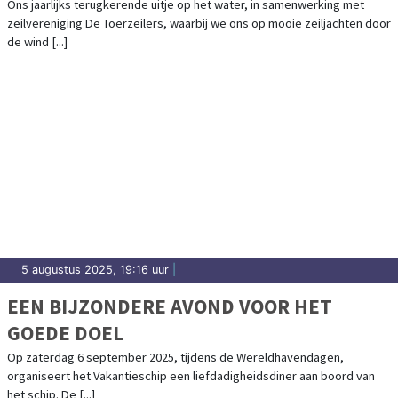
Ons jaarlijks terugkerende uitje op het water, in samenwerking met
zeilvereniging De Toerzeilers, waarbij we ons op mooie zeiljachten door
de wind [...]
5 augustus 2025, 19:16 uur
|
EEN BIJZONDERE AVOND VOOR HET
GOEDE DOEL
Op zaterdag 6 september 2025, tijdens de Wereldhavendagen,
organiseert het Vakantieschip een liefdadigheidsdiner aan boord van
het schip. De [...]