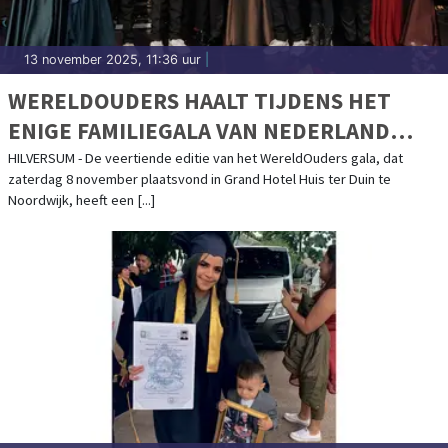
13 november 2025, 11:36 uur
|
WERELDOUDERS HAALT TIJDENS HET
ENIGE FAMILIEGALA VAN NEDERLAND
€578.750,- OP OM DE STROOM VAN
HILVERSUM - De veertiende editie van het WereldOuders gala, dat
zaterdag 8 november plaatsvond in Grand Hotel Huis ter Duin te
UITHUISPLAATSING IN BOLIVIA EN PERU
Noordwijk, heeft een [...]
TE DOORBREKEN