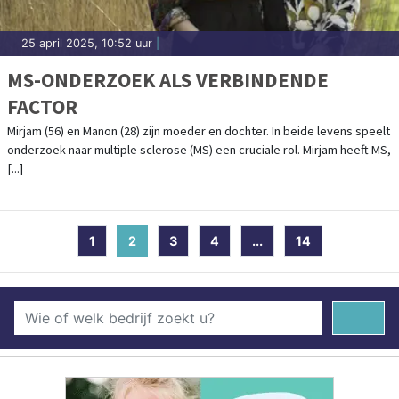
25 april 2025, 10:52 uur
|
MS-ONDERZOEK ALS VERBINDENDE
FACTOR
Mirjam (56) en Manon (28) zijn moeder en dochter. In beide levens speelt
onderzoek naar multiple sclerose (MS) een cruciale rol. Mirjam heeft MS,
[...]
1
2
(current)
3
4
...
14