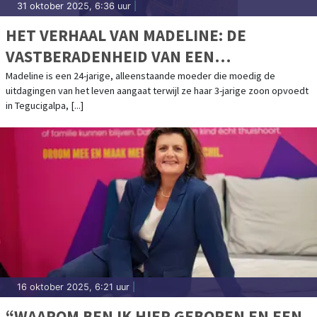
31 oktober 2025, 6:36 uur
|
HET VERHAAL VAN MADELINE: DE
VASTBERADENHEID VAN EEN
ALLEENSTAANDE MOEDER
Madeline is een 24-jarige, alleenstaande moeder die moedig de
uitdagingen van het leven aangaat terwijl ze haar 3-jarige zoon opvoedt
in Tegucigalpa, [...]
16 oktober 2025, 6:21 uur
|
“WAAROM BEN IK HIER GEBOREN EN EEN