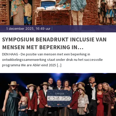
1 december 2025, 16:49 uur
|
SYMPOSIUM BENADRUKT INCLUSIE VAN
MENSEN MET BEPERKING IN
ONTWIKKELINGSBELEID
DEN HAAG - De positie van mensen met een beperking in
ontwikkelingssamenwerking staat onder druk nu het succesvolle
programma We are Able! eind 2025 [...]