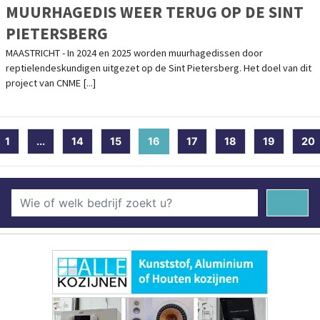
MUURHAGEDIS WEER TERUG OP DE SINT
PIETERSBERG
MAASTRICHT - In 2024 en 2025 worden muurhagedissen door
reptielendeskundigen uitgezet op de Sint Pietersberg. Het doel van dit
project van CNME [...]
1
...
14
15
16
(current)
17
18
19
20