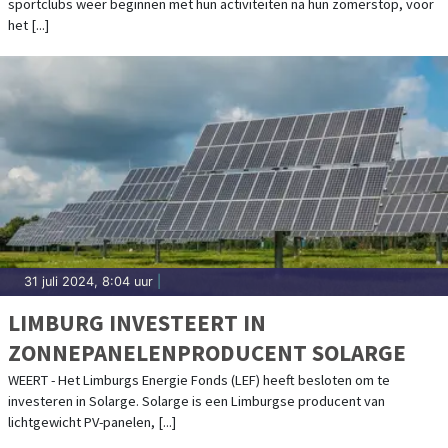
sportclubs weer beginnen met hun activiteiten na hun zomerstop, voor
NOG BESCHIKBAAR
het [...]
31 juli 2024, 8:04 uur
|
LIMBURG INVESTEERT IN
ZONNEPANELENPRODUCENT SOLARGE
WEERT - Het Limburgs Energie Fonds (LEF) heeft besloten om te
investeren in Solarge. Solarge is een Limburgse producent van
lichtgewicht PV-panelen, [...]