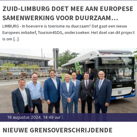
ZUID-LIMBURG DOET MEE AAN EUROPESE
SAMENWERKING VOOR DUURZAAM
TOERISME
LIMBURG - In hoeverre is toerisme nu duurzaam? Dat gaat een nieuw
Europees initiatief, Tourism4SDG, onderzoeken. Het doel van dit project
is om [...]
19 augustus 2024, 14:49 uur
|
NIEUWE GRENSOVERSCHRIJDENDE