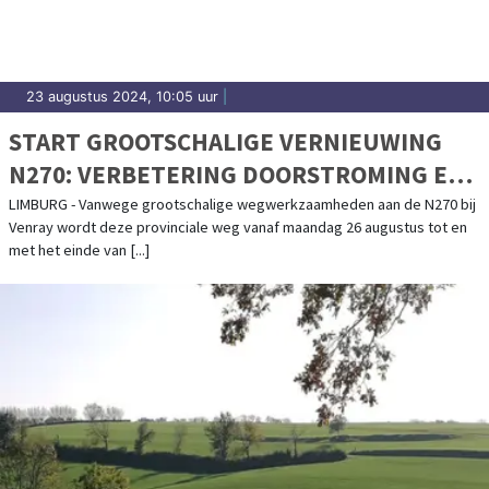
23 augustus 2024, 10:05 uur
|
START GROOTSCHALIGE VERNIEUWING
N270: VERBETERING DOORSTROMING EN
VERKEERSVEILIGHEID
LIMBURG - Vanwege grootschalige wegwerkzaamheden aan de N270 bij
Venray wordt deze provinciale weg vanaf maandag 26 augustus tot en
met het einde van [...]