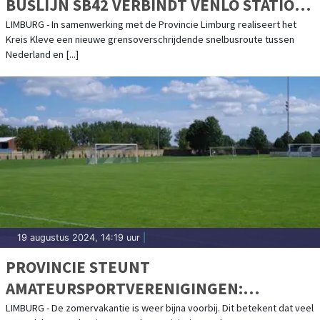
BUSLIJN SB42 VERBINDT VENLO STATION
MET ALDEKERK BAHNHOF (KREIS KLEVE)
LIMBURG - In samenwerking met de Provincie Limburg realiseert het
Kreis Kleve een nieuwe grensoverschrijdende snelbusroute tussen
Nederland en [...]
19 augustus 2024, 14:19 uur
|
PROVINCIE STEUNT
AMATEURSPORTVERENIGINGEN:
SUBSIDIE OPLEIDING JEUGDTRAINERS
LIMBURG - De zomervakantie is weer bijna voorbij. Dit betekent dat veel