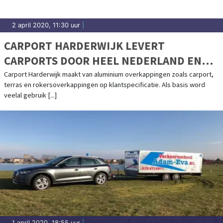
2 april 2020, 11:30 uur
|
CARPORT HARDERWIJK LEVERT
CARPORTS DOOR HEEL NEDERLAND EN
BELGIË
Carport Harderwijk maakt van aluminium overkappingen zoals carport,
terras en rokersoverkappingen op klantspecificatie. Als basis word
veelal gebruik [...]
1 april 2020, 18:55 uur
|