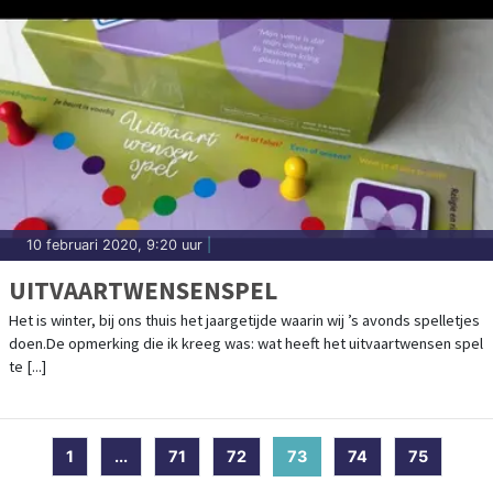
10 februari 2020, 9:20 uur
|
UITVAARTWENSENSPEL
Het is winter, bij ons thuis het jaargetijde waarin wij ’s avonds spelletjes
doen.De opmerking die ik kreeg was: wat heeft het uitvaartwensen spel
te [...]
1
...
71
72
73
(current)
74
75