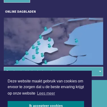
ONLINE DAGBLADEN
Overige dagbladen in de regio
Deze website maakt gebruik van cookies om
Algemene voorwaarden
ervoor te zorgen dat u de beste ervaring krijgt
op onze website
Lees meer
Disclaimer
Privacy Statement
Ik accepteer cookies