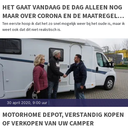
HET GAAT VANDAAG DE DAG ALLEEN NOG
MAAR OVER CORONA EN DE MAATREGELEN
DIE HIER AAN VASTZITTEN.
Ten eerste hoop ik dat het zo snel mogelijk weer bij het oude is, maar ik
weet ook dat dit niet realistisch is.
30 april 2020, 9:00 uur
|
MOTORHOME DEPOT, VERSTANDIG KOPEN
OF VERKOPEN VAN UW CAMPER