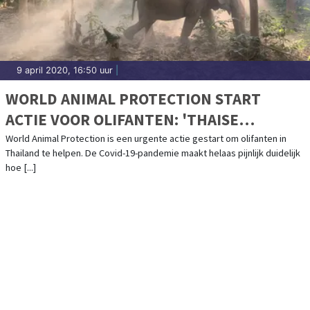
9 april 2020, 16:50 uur
|
WORLD ANIMAL PROTECTION START
ACTIE VOOR OLIFANTEN: 'THAISE
OLIFANTEN IN DE PROBLEMEN DOOR
World Animal Protection is een urgente actie gestart om olifanten in
Thailand te helpen. De Covid-19-pandemie maakt helaas pijnlijk duidelijk
CORONACRISIS'
hoe [...]