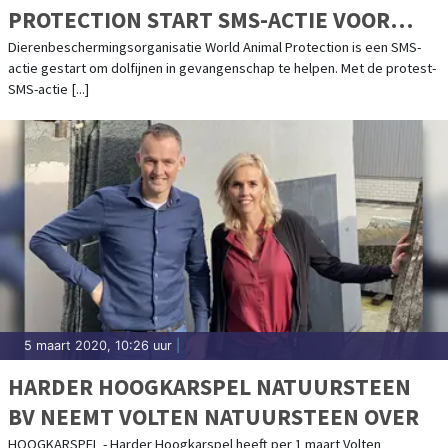
PROTECTION START SMS-ACTIE VOOR
DOLFIJNEN
Dierenbeschermingsorganisatie World Animal Protection is een SMS-
actie gestart om dolfijnen in gevangenschap te helpen. Met de protest-
SMS-actie [...]
5 maart 2020, 10:26 uur
|
HARDER HOOGKARSPEL NATUURSTEEN
BV NEEMT VOLTEN NATUURSTEEN OVER
HOOGKARSPEL - Harder Hoogkarspel heeft per 1 maart Volten